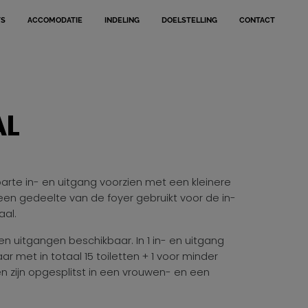
TS
ACCOMODATIE
INDELING
DOELSTELLING
CONTACT
AL
parte in- en uitgang voorzien met een kleinere
een gedeelte van de foyer gebruikt voor de in-
aal.
- en uitgangen beschikbaar. In 1 in- en uitgang
aar met in totaal 15 toiletten + 1 voor minder
n zijn opgesplitst in een vrouwen- en een