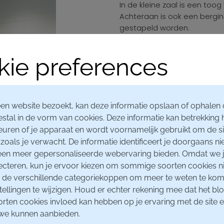
In de kleine zaal is een too
Achteraan is ook een bergin
gestapeld worden.
ste
Op de 1
verdieping is ook
ie preferences
aparte toog. Die kan gebruik
ontvangstruimte voor VIP’s, 
ste
Eveneens op de 1
verdiepi
kunnen gebruikt worden bij 
en website bezoekt, kan deze informatie opslaan of ophalen 
stal in de vorm van cookies. Deze informatie kan betrekking
In de kleine zaal is 1 electrici
euren of je apparaat en wordt voornamelijk gebruikt om de sit
125A.
zoals je verwacht. De informatie identificeert je doorgaans nie
een meer gepersonaliseerde webervaring bieden. Omdat we j
ecteren, kun je ervoor kiezen om sommige soorten cookies ni
op de verschillende categoriekoppen om meer te weten te ko
tellingen te wijzigen. Houd er echter rekening mee dat het bl
ten cookies invloed kan hebben op je ervaring met de site 
 we kunnen aanbieden.