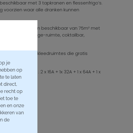
g beschikbaar met 3 tapkranen en flessenfrigo’s.
g voorzien waar alle dranken kunnen
 een chill-out-room beschikbaar van 75m² met
t worden als lounge-ruimte, coktailbar,
enz.
ng bevinden zich kleedruimtes die gratis
optredens.
op je
 hebben op
teitspunt voorzien : 2 x 16A + 1x 32A + 1 x 64A + 1 x
e te laten
t direct,
e recht op
et toe te
men en onze
okkeren van
en de