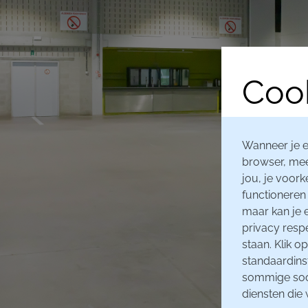
Cook
Wanneer je e
browser, mee
jou, je voork
functioneren 
maar kan je 
privacy resp
staan. Klik 
standaardins
sommige soor
diensten die