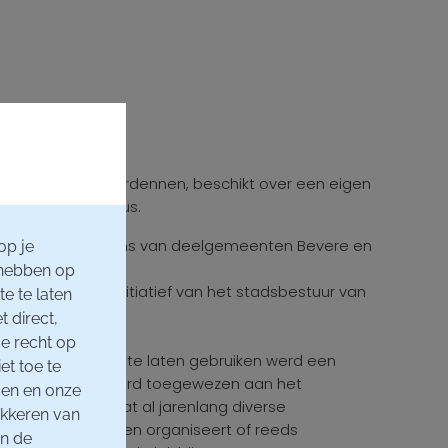
van de Vlaamse Ardennen, beschikt over een eigen
ntenhal, de Qubus.
destraat, op de grens van deelgemeenten Bevere en
op je
 hebben op
r gekomen op initiatief van het stadsbestuur van
e te laten
t direct,
e recht op
 flexibel mogelijk te laten gebruiken werd een
et toe te
die uiteindelijk werd toegewezen aan het
men en onze
’s Promotions, dat al jarenlang diverse
okkeren van
 Vlaamse Ardennen organiseert of reeds
en de