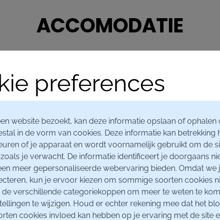
ACCOMODATIE
ie preferences
Oudenaarde, in het hart 
multifunctionele eveneme
Die is gelegen in de Lin
en website bezoekt, kan deze informatie opslaan of ophalen 
Eine.
stal in de vorm van cookies. Deze informatie kan betrekking
Deze evenementenhal is e
euren of je apparaat en wordt voornamelijk gebruikt om de sit
Oudenaarde.
zoals je verwacht. De informatie identificeert je doorgaans nie
een meer gepersonaliseerde webervaring bieden. Omdat we j
Om deze ruimte zo vlot en
ecteren, kun je ervoor kiezen om sommige soorten cookies ni
concessie uitgeschreven 
op de verschillende categoriekoppen om meer te weten te ko
organisatiebureau BV Pete
tellingen te wijzigen. Houd er echter rekening mee dat het bl
evenementen in de regio
ten cookies invloed kan hebben op je ervaring met de site 