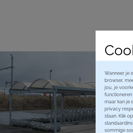
Cook
Wanneer je e
browser, mee
jou, je voork
functioneren 
maar kan je 
privacy resp
staan. Klik 
standaardins
sommige soor